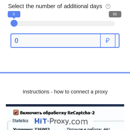
Select the number of additional days
0
0
90
0
₽
Instructions - how to connect a proxy