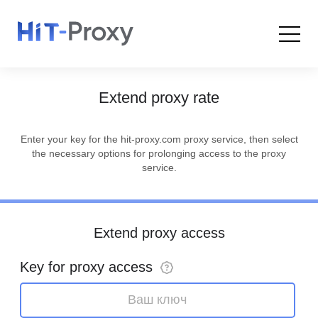
Navigated to Extend proxy rate
FAQ
Contacts
Ru
En
Extend proxy rate
Enter your key for the hit-proxy.com proxy service, then select
the necessary options for prolonging access to the proxy
service.
Extend proxy access
Key for proxy access