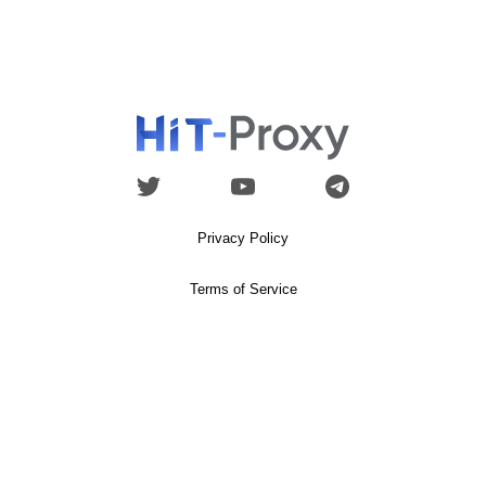
Privacy Policy
Terms of Service
All rights reserved
©Hit-Proxy.com
Usage of content without a proper
administration persmission is
prohibited.